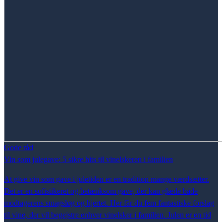
Gode råd
Vin som julegave: 5 sikre hits til vinelskeren i familien
At give vin som gave i juletiden er en tradition mange værdsætter.
Det er en sofistikeret og betænksom gave, der kan glæde både
modtagerens smagsløg og hjertet. Her får du fem fantastiske forslag
til vine, der vil begejstre enhver vinelsker i familien. Julen er en tid