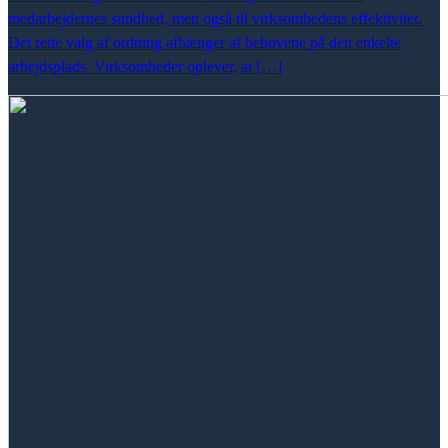
medarbejdernes sundhed, men også til virksomhedens effektivitet.
Det rette valg af ordning afhænger af behovene på den enkelte
arbejdsplads. Virksomheder oplever, at […]