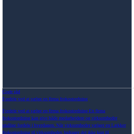
Gode råd
Fordele ved at vælge en firma frokostordning
Fordele ved at vælge en firma frokostordning En firma
frokostordning kan give både medarbejdere og virksomheder
utallige fordele i hverdagen. Når virksomheder vælger en Lækker
frokostordning til virksomheder, bidrager det ikke kun til