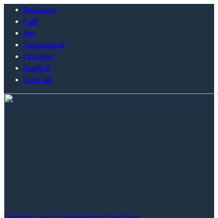
Restaurant
Café
Bar
Supermarked
Opskrifter
Sundhed
Gode råd
Derfor skal du gå regelmæssigt til tandlægen