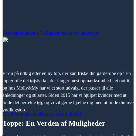
Frokostordninger i Aarhus for vækst og innovation
Er du på udkig efter en ny top, der kan friske din garderobe op? En
top er ofte det tøjstykke, der fanger mest opmærksomhed i et outfit,
og hos Molly&My har vi et stort udvalg, der passer til alle
anledninger og stilarter. Siden 2015 har vi hjulpet kvinder med at
finde det perfekte tøj, og vi vil gerne hjælpe dig med at finde din nye
yndlingstop.
Hvad for noget mad passer godt til kaffe?
Toppe: En Verden af Muligheder