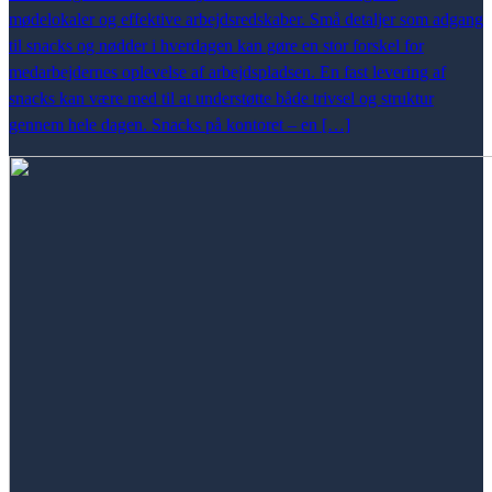
mødelokaler og effektive arbejdsredskaber. Små detaljer som adgang
til snacks og nødder i hverdagen kan gøre en stor forskel for
medarbejdernes oplevelse af arbejdspladsen. En fast levering af
snacks kan være med til at understøtte både trivsel og struktur
gennem hele dagen. Snacks på kontoret – en […]