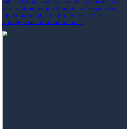
praktiske plastikbøtter gør det nemt at holde styr på ingredienser,
rester og forberedelser, og de bidrager til et mere organiseret og
effektivt køkken. Opbevaring af råvarer og rester Den mest
almindelige anvendelse af condibøtter er […]