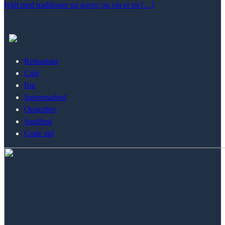
fyldt med traditioner og gaver, og vin er en […]
Restaurant
Café
Bar
Supermarked
Opskrifter
Sundhed
Gode råd