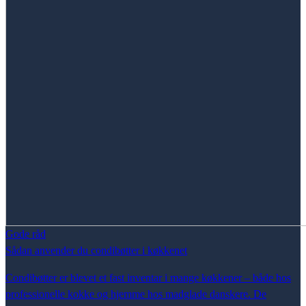
Gode råd
Sådan anvender du condibøtter i køkkenet
Condibøtter er blevet et fast inventar i mange køkkener – både hos
professionelle kokke og hjemme hos madglade danskere. De