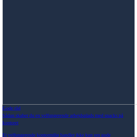
Gode råd
Sådan skaber du en velfungerende arbejdsplads med snacks på
kontoret
Et velfungerende kontormiljø handler ikke kun om gode