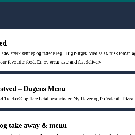
ved
tærk sennep og ristede løg · Big burger. Med salat, frisk tomat, ag
r favourite food. Enjoy great taste and fast delivery!
ved – Dagens Menu
ood Tracker® og flere betalingsmetoder. Nyd levering fra Valentin Pizza 
 og take away & menu