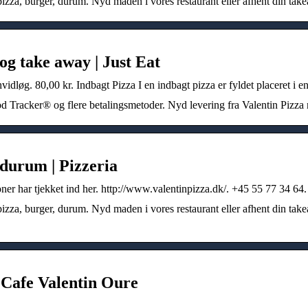
pizza, burger, durum. Nyd maden i vores restaurant eller afhent din tak
og take away | Just Eat
, hvidløg. 80,00 kr. Indbagt Pizza I en indbagt pizza er fyldet placeret i
ood Tracker® og flere betalingsmetoder. Nyd levering fra Valentin Pizza 
 durum | Pizzeria
er har tjekket ind her. http://www.valentinpizza.dk/. +45 55 77 34 64. 
izza, burger, durum. Nyd maden i vores restaurant eller afhent din takeaw
 Cafe Valentin Oure