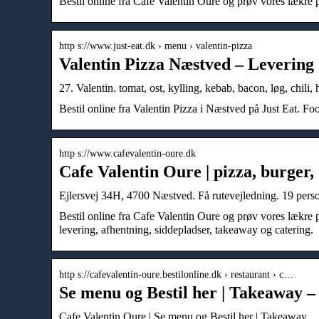
Bestil online fra Cafe Valentin Oure og prøv vores lækre 
http s://www.just-eat.dk › menu › valentin-pizza
Valentin Pizza Næstved – Levering 
27. Valentin. tomat, ost, kylling, kebab, bacon, løg, chili
Bestil online fra Valentin Pizza i Næstved på Just Eat. F
http s://www.cafevalentin-oure.dk
Cafe Valentin Oure | pizza, burger,
Ejlersvej 34H, 4700 Næstved. Få rutevejledning. 19 person
Bestil online fra Cafe Valentin Oure og prøv vores lækre p
levering, afhentning, siddepladser, takeaway og catering.
http s://cafevalentin-oure.bestilonline.dk › restaurant › c…
Se menu og Bestil her | Takeaway –
Cafe Valentin Oure | Se menu og Bestil her | Takeaway