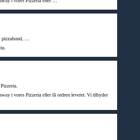
eaway i vores Pizzeria eller …
 en pizzabund, …
nu.
Pizzeria.
ay i vores Pizzeria eller få ordren leveret. Vi tilbyder