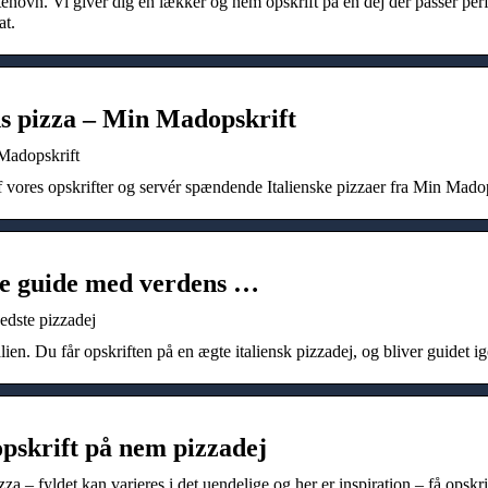
stenovn. Vi giver dig en lækker og nem opskrift på en dej der passer perf
at.
vns pizza – Min Madopskrift
 Madopskrift
af vores opskrifter og servér spændende Italienske pizzaer fra Min Madop
ve guide med verdens …
edste pizzadej
en. Du får opskriften på en ægte italiensk pizzadej, og bliver guidet 
pskrift på nem pizzadej
a – fyldet kan varieres i det uendelige og her er inspiration – få opskri