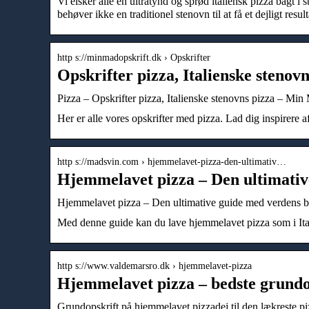
Vi elsker alle en ultratynd og sprød italiensk pizza bagt i 
behøver ikke en traditionel stenovn til at få et dejligt result
http s://minmadopskrift.dk › Opskrifter
Opskrifter pizza, Italienske steno
Pizza – Opskrifter pizza, Italienske stenovns pizza – Min
Her er alle vores opskrifter med pizza. Lad dig inspirere 
http s://madsvin.com › hjemmelavet-pizza-den-ultimativ…
Hjemmelavet pizza – Den ultimati
Hjemmelavet pizza – Den ultimative guide med verdens b
Med denne guide kan du lave hjemmelavet pizza som i Itali
http s://www.valdemarsro.dk › hjemmelavet-pizza
Hjemmelavet pizza – bedste grundo
Grundopskrift på hjemmelavet pizzadej til den lækreste pizz