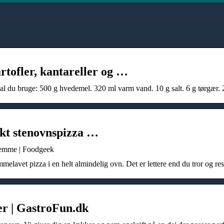
tofler, kantareller og …
kal du bruge: 500 g hvedemel. 320 ml varm vand. 10 g salt. 6 g tørgær. 2
ekt stenovnspizza …
hjemme | Foodgeek
lavet pizza i en helt almindelig ovn. Det er lettere end du tror og resul
ter | GastroFun.dk