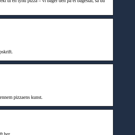
ekt til en tynd pizza – vi bager den på et bagestål, så du
skrift.
igennem pizzaens kunst.
ft her