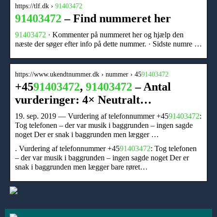
https://tlf.dk ›
91403472
91403472
– Find nummeret her
91403472
· Kommenter på nummeret her og hjælp den
næste der søger efter info på dette nummer. · Sidste numre …
https://www.ukendtnummer.dk › nummer › 45
91403472
+45
91403472
,
91403472
– Antal
vurderinger: 4× Neutralt…
19. sep. 2019 — Vurdering af telefonnummer +45
91403472
:
Tog telefonen – der var musik i baggrunden – ingen sagde
noget Der er snak i baggrunden men lægger …
. Vurdering af telefonnummer +45
91403472
: Tog telefonen
– der var musik i baggrunden – ingen sagde noget Der er
snak i baggrunden men lægger bare røret…